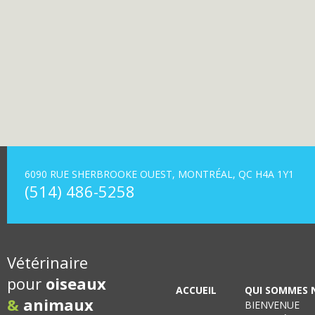
6090 RUE SHERBROOKE OUEST, MONTRÉAL, QC H4A 1Y1
(514) 486-5258
Vétérinaire
pour
oiseaux
ACCUEIL
QUI SOMMES 
&
animaux
BIENVENUE