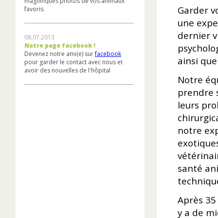
magnifiques photos de vos animaux
Garder vo
favoris.
une exper
dernier v
08.07.2013
Notre page facebook !
psycholog
Devenez notre ami(e) sur
facebook
ainsi que
pour garder le contact avec nous et
avoir des nouvelles de l'hôpital
Notre éq
prendre s
leurs pro
chirurgic
notre ex
exotique
vétérinai
santé an
technique
Après 35 
y a de m