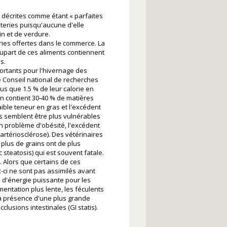
 décrites comme étant « parfaites
eries puisqu'aucune d'elle
in et de verdure.
eries offertes dans le commerce. La
plupart de ces aliments contiennent
s.
ortants pour l'hivernage des
le Conseil national de recherches
 que 1.5 % de leur calorie en
n contient 30-40 % de matières
ible teneur en gras et l'excédent
s semblent être plus vulnérables
n problème d'obésité, l'excédent
(artériosclérose). Des vétérinaires
 plus de grains ont de plus
steatosis) qui est souvent fatale.
. Alors que certains de ces
x-ci ne sont pas assimilés avant
e d'énergie puissante pour les
mentation plus lente, les féculents
a présence d'une plus grande
lusions intestinales (GI statis).