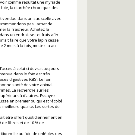
t avoir comme résultat une myriade
foie, la diarrhée chronique, des
t vendue dans un sac scellé avec
recommandons pas l'achat de
er la fraîcheur. Achetez la
dans un endroit sec et frais afin
rrait faire que votre lapin cesse
 2 mois à la fois, mettez-la au
l'accès à celui-ci devrait toujours
ontenue dans le foin est très
ases digestives (GIS). Le foin
a bonne santé de votre animal.
rimés. La recherche sur les
 supérieurs à d'autres. Essayez
sse en premier ou qui est récolté
de meilleure qualité. Les sortes de
rait être offert quotidiennement en
% de fibres et de 10 % de
tritionnelle au foin de phléoles des