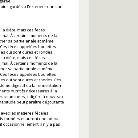
ggérée.
apins gardés à l'extérieur dans un
 la diète, mais ces fèces
animal. À certains moments de la
écher sa partie anale et même
Ces fèces appelées boulettes
les qui sont dures et rondes.
 la diète, mais ces fèces
animal. À certains moments de la
écher sa partie anale et même
Ces fèces appelées boulettes
les qui sont dures et rondes. Ces
tème digestif où la fermentation
ments nutritifs nécessaires à la
s vitaminées, il digère à nouveau
e habitude peut paraître dégoûtante
.
 avec les matières fécales
ais formées et auront une odeur.
t occasionnellement, il n'y a pas