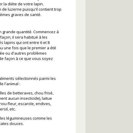
r la diète de votre lapin.
de luzerne puisqu'il contient trop
lèmes graves de santé.
en grande quantité. Commencez à
açon, il sera habitué à les
lapins qui ont entre 6 et 8
u une fois que le premier a été
rhée ou d'autres problèmes
s de façon à ce que vous soyez
liments sélectionnés parmi les
e l'animal :
illes de betteraves, chou frisé,
ent aucun insecticide), laitue
chou-fleur, escarole, endives,
rsil, etc.
et les légumineuses comme les
atates douces.