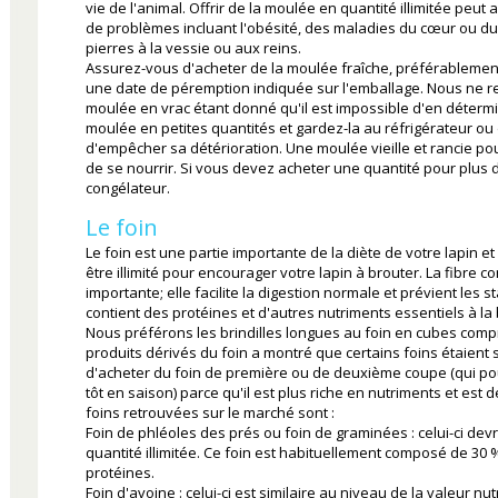
vie de l'animal. Offrir de la moulée en quantité illimitée peu
de problèmes incluant l'obésité, des maladies du cœur ou du 
pierres à la vessie ou aux reins.
Assurez-vous d'acheter de la moulée fraîche, préférablemen
une date de péremption indiquée sur l'emballage. Nous ne 
moulée en vrac étant donné qu'il est impossible d'en détermin
moulée en petites quantités et gardez-la au réfrigérateur ou 
d'empêcher sa détérioration. Une moulée vieille et rancie pou
de se nourrir. Si vous devez acheter une quantité pour plus de
congélateur.
Le foin
Le foin est une partie importante de la diète de votre lapin et 
être illimité pour encourager votre lapin à brouter. La fibre c
importante; elle facilite la digestion normale et prévient les st
contient des protéines et d'autres nutriments essentiels à l
Nous préférons les brindilles longues au foin en cubes comp
produits dérivés du foin a montré que certains foins étaient
d'acheter du foin de première ou de deuxième coupe (qui pou
tôt en saison) parce qu'il est plus riche en nutriments et est 
foins retrouvées sur le marché sont :
Foin de phléoles des prés ou foin de graminées : celui-ci dev
quantité illimitée. Ce foin est habituellement composé de 30 
protéines.
Foin d'avoine : celui-ci est similaire au niveau de la valeur nu