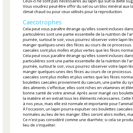
Ceux-ci ne sont pas nécessaires au lapin qui suit la diète su
Vous voudrez peut-être offrir du sel ou un bloc minéral aux l
climat chaud ou pour ceux utilisés pour la reproduction.
Caecotrophes
Cela peut vous paraître étrange qu'elles soient incluses dans
particulières sont une partie essentielle de la nutrition de l'
journée, surtout le soir, vous pourrez observer votre lapin l
manger quelques-unes des fèces au cours de ce processus. 
caecales sont plus molles et plus vertes que les fèces norma
Cela peut vous paraître étrange qu'elles soient incluses dans
particulières sont une partie essentielle de la nutrition de l'
journée, surtout le soir, vous pourrez observer votre lapin l
manger quelques-unes des fèces au cours de ce processus. 
caecales sont plus molles et plus vertes que les fèces norma
boulettes caecales proviennent du caecum, une partie du sys
des aliments s'effectue; elles sont riches en vitamines et élé
bonne santé de votre animal. Après avoir mangé ces boulette
la matière et en extrait tous les éléments nécessaires. Cett
à nos yeux, mais elle est normale et importante pour l'animal
À l'occasion, un lapin pourra expulser ces boulettes caecales
normales au lieu de les manger. Elles seront alors molles, m
Ce n'est pas considéré comme une diarrhée; si cela se produi
lieu de s'inquiéter.