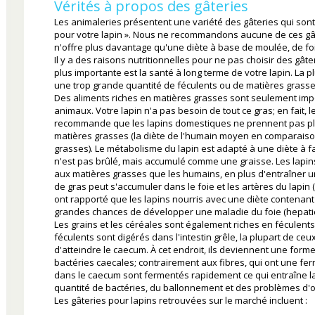
Vérités à propos des gâteries
Les animaleries présentent une variété des gâteries qui sont
pour votre lapin ». Nous ne recommandons aucune de ces gât
n'offre plus davantage qu'une diète à base de moulée, de fo
Il y a des raisons nutritionnelles pour ne pas choisir des gât
plus importante est la santé à long terme de votre lapin. La 
une trop grande quantité de féculents ou de matières grasse
Des aliments riches en matières grasses sont seulement imp
animaux. Votre lapin n'a pas besoin de tout ce gras; en fait, 
recommande que les lapins domestiques ne prennent pas plus
matières grasses (la diète de l'humain moyen en comparaiso
grasses). Le métabolisme du lapin est adapté à une diète à fa
n'est pas brûlé, mais accumulé comme une graisse. Les lapin
aux matières grasses que les humains, en plus d'entraîner u
de gras peut s'accumuler dans le foie et les artères du lapin 
ont rapporté que les lapins nourris avec une diète contenant
grandes chances de développer une maladie du foie (hepatic 
Les grains et les céréales sont également riches en féculents
féculents sont digérés dans l'intestin grêle, la plupart de ceu
d'atteindre le caecum. À cet endroit, ils deviennent une form
bactéries caecales; contrairement aux fibres, qui ont une fer
dans le caecum sont fermentés rapidement ce qui entraîne l
quantité de bactéries, du ballonnement et des problèmes d'occ
Les gâteries pour lapins retrouvées sur le marché incluent :