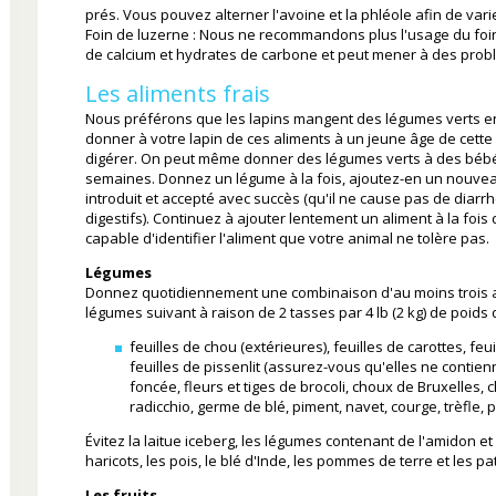
prés. Vous pouvez alterner l'avoine et la phléole afin de varie
Foin de luzerne : Nous ne recommandons plus l'usage du foin 
de calcium et hydrates de carbone et peut mener à des prob
Les aliments frais
Nous préférons que les lapins mangent des légumes verts 
donner à votre lapin de ces aliments à un jeune âge de cette f
digérer. On peut même donner des légumes verts à des bébés 
semaines. Donnez un légume à la fois, ajoutez-en un nouvea
introduit et accepté avec succès (qu'il ne cause pas de diar
digestifs). Continuez à ajouter lentement un aliment à la foi
capable d'identifier l'aliment que votre animal ne tolère pas.
Légumes
Donnez quotidiennement une combinaison d'au moins trois a
légumes suivant à raison de 2 tasses par 4 lb (2 kg) de poids d
feuilles de chou (extérieures), feuilles de carottes, feu
feuilles de pissenlit (assurez-vous qu'elles ne contienn
foncée, fleurs et tiges de brocoli, choux de Bruxelles, 
radicchio, germe de blé, piment, navet, courge, trèfle, pe
Évitez la laitue iceberg, les légumes contenant de l'amidon 
haricots, les pois, le blé d'Inde, les pommes de terre et les p
Les fruits