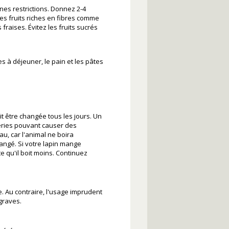
nes restrictions. Donnez 2-4
 des fruits riches en fibres comme
fraises. Évitez les fruits sucrés
es à déjeuner, le pain et les pâtes
oit être changée tous les jours. Un
éries pouvant causer des
u, car l'animal ne boira
angé. Si votre lapin mange
 qu'il boit moins. Continuez
e. Au contraire, l'usage imprudent
graves.