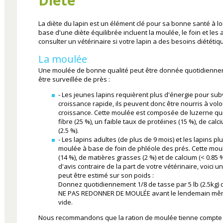
La diète du lapin est un élément clé pour sa bonne santé à 
base d'une diète équilibrée incluent la moulée, le foin et les
consulter un vétérinaire si votre lapin a des besoins diététi
La moulée
Une moulée de bonne qualité peut être donnée quotidiennem
être surveillée de près :
- Les jeunes lapins requièrent plus d'énergie pour subv
croissance rapide, ils peuvent donc être nourris à vol
croissance. Cette moulée est composée de luzerne qui
fibre (25 %), un faible taux de protéines (15 %), de cal
(2.5 %).
- Les lapins adultes (de plus de 9 mois) et les lapins 
moulée à base de foin de phléole des prés. Cette mou
(14 %), de matières grasses (2 %) et de calcium (< 0.85 %
d'avis contraire de la part de votre vétérinaire, voici u
peut être estimé sur son poids :
Donnez quotidiennement 1/8 de tasse par 5 lb (2.5kg) 
NE PAS REDONNER DE MOULÉE avant le lendemain même 
vide.
Nous recommandons que la ration de moulée tienne compte de