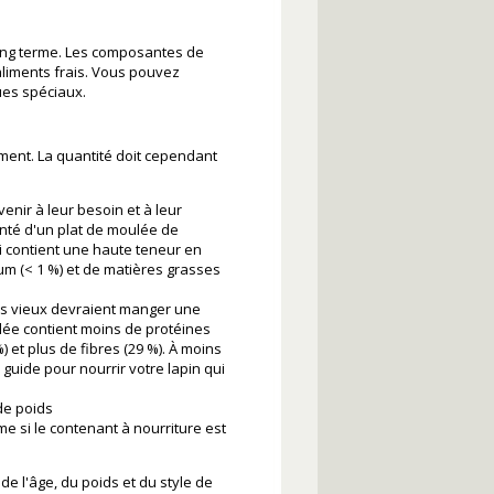
long terme. Les composantes de
 aliments frais. Vous pouvez
ques spéciaux.
ent. La quantité doit cependant
enir à leur besoin et à leur
onté d'un plat de moulée de
 contient une haute teneur en
cium (< 1 %) et de matières grasses
plus vieux devraient manger une
lée contient moins de protéines
) et plus de fibres (29 %). À moins
n guide pour nourrir votre lapin qui
de poids
si le contenant à nourriture est
 l'âge, du poids et du style de